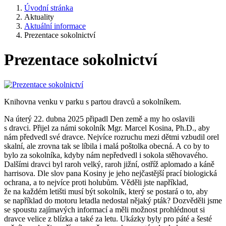
Úvodní stránka
Aktuality
Aktuální informace
Prezentace sokolnictví
Prezentace sokolnictví
Knihovna venku v parku s partou dravců a sokolníkem.
Na úterý 22. dubna 2025 připadl Den země a my ho oslavili
s dravci. Přijel za námi sokolník Mgr. Marcel Kosina, Ph.D., aby
nám předvedl své dravce. Nejvíce rozruchu mezi dětmi vzbudil orel
skalní, ale zrovna tak se líbila i malá poštolka obecná. A co by to
bylo za sokolníka, kdyby nám nepředvedl i sokola stěhovavého.
Dalšími dravci byl raroh velký, raroh jižní, ostříž aplomado a káně
harrisova. Dle slov pana Kosiny je jeho nejčastější prací biologická
ochrana, a to nejvíce proti holubům. Věděli jste například,
že na každém letišti musí být sokolník, který se postará o to, aby
se například do motoru letadla nedostal nějaký pták? Dozvěděli jsme
se spoustu zajímavých informací a měli možnost prohlédnout si
dravce velice z blízka a také za letu. Ukázky byly pro páté a šesté