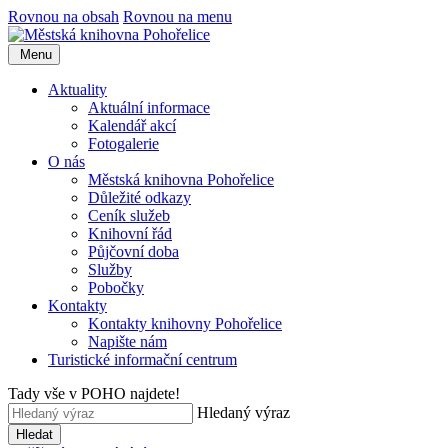
Rovnou na obsah
Rovnou na menu
Menu
Aktuality
Aktuální informace
Kalendář akcí
Fotogalerie
O nás
Městská knihovna Pohořelice
Důležité odkazy
Ceník služeb
Knihovní řád
Půjčovní doba
Služby
Pobočky
Kontakty
Kontakty knihovny Pohořelice
Napište nám
Turistické informační centrum
Tady vše v POHO najdete!
Hledaný výraz
Hledat