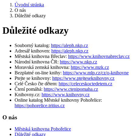
Úvodní stránka
O nás
Důležité odkazy
Důležité odkazy
Souborný katalog:
https://aleph.nkp.cz
Adresář knihoven:
https://aleph.nkp.cz
Městská knihovna Břeclav:
https://www.knihovnabreclav.cz
Národní knihovna ČR:
https://www.nkp.cz
Moravská zemská knihovna:
https://www.mzk.cz
Bezplatné on-line knihy:
https://www.mlp.cz/cz/o-knihovne
Ptejte se knihovny:
https://www.ptejteseknihovny.cz
Celé Česko čte dětem:
https://celeceskoctedetem.cz
Čtení pomáhá:
https://www.ctenipomaha.cz
Knihovny.cz:
https://www.knihovny.cz
Online katalog Městské knihovny Pohořelice:
https://pohorelice.tritius.cz
O nás
Městská knihovna Pohořelice
Důležité odkazy