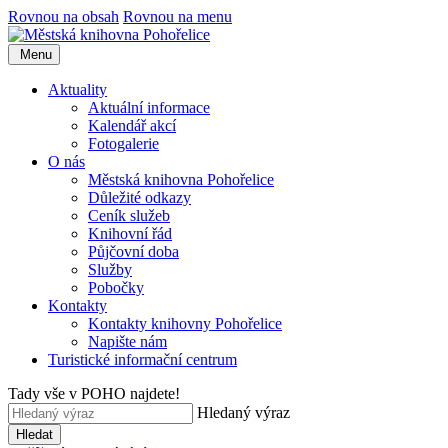
Rovnou na obsah
Rovnou na menu
Menu
Aktuality
Aktuální informace
Kalendář akcí
Fotogalerie
O nás
Městská knihovna Pohořelice
Důležité odkazy
Ceník služeb
Knihovní řád
Půjčovní doba
Služby
Pobočky
Kontakty
Kontakty knihovny Pohořelice
Napište nám
Turistické informační centrum
Tady vše v POHO najdete!
Hledaný výraz
Hledat