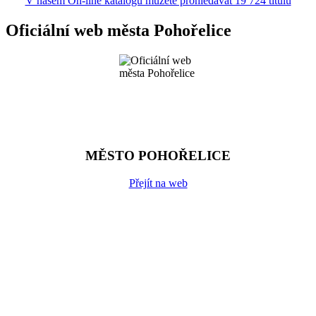
V našem On-line katalogu můžete prohledávat 19 724 titulů
Oficiální web města Pohořelice
MĚSTO POHOŘELICE
Přejít na web