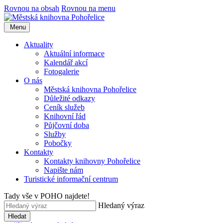
Rovnou na obsah
Rovnou na menu
Menu
Aktuality
Aktuální informace
Kalendář akcí
Fotogalerie
O nás
Městská knihovna Pohořelice
Důležité odkazy
Ceník služeb
Knihovní řád
Půjčovní doba
Služby
Pobočky
Kontakty
Kontakty knihovny Pohořelice
Napište nám
Turistické informační centrum
Tady vše v POHO najdete!
Hledaný výraz
Hledat