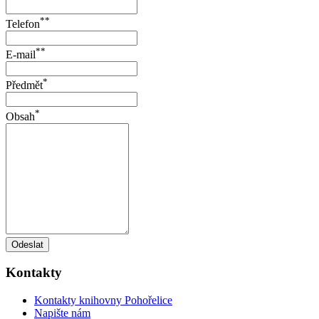
**
Telefon
**
E-mail
*
Předmět
*
Obsah
Odeslat
Kontakty
Kontakty knihovny Pohořelice
Napište nám