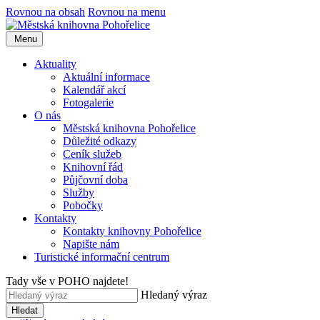
Rovnou na obsah
Rovnou na menu
Menu
Aktuality
Aktuální informace
Kalendář akcí
Fotogalerie
O nás
Městská knihovna Pohořelice
Důležité odkazy
Ceník služeb
Knihovní řád
Půjčovní doba
Služby
Pobočky
Kontakty
Kontakty knihovny Pohořelice
Napište nám
Turistické informační centrum
Tady vše v POHO najdete!
Hledaný výraz
Hledat