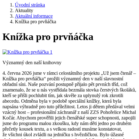
Úvodní stránka
Aktuality
Aktuální informace
Knížka pro prvňáčka
Knížka pro prvňáčka
Významný den naší knihovny
4. června 2026 jsme v rámci celostátního projektu „Už jsem čtenář –
Knížka pro prvňáčka“ prožili významný den v naší slavnostní
obřadní síni. Naše pozvání postupně přijalo pět prvních tříd, což
znamenalo, že se u nás vystřídala bezmála stovka čerstvých školáků,
kteří se přišli pochlubit tím, jak skvěle za uplynulý rok zkrotili
abecedu. Odměna byla v podobě speciální knížky, která byla
napsána výhradně pro tuto příležitost. Letos ji dětem předával velmi
vzácný host – profesionální záchranář z naší ZZS Pohořelice Michal
Kočár. Abychom prověřili jejich čtenářské super schopnosti, zapojili
jsme do programu malou zkoušku, kdy nám děti jedno po druhém
přečetly kousek textu, a s velkou radostí musíme konstatovat,
že všichni úkol zvládli na jedničku s hvězdičkou. Bylo úžasné