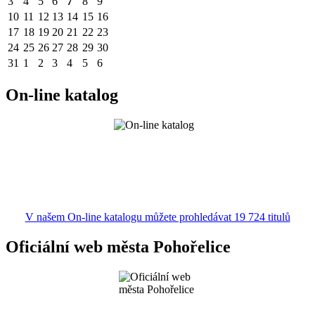
3
4
5
6
7
8
9
10
11
12
13
14
15
16
17
18
19
20
21
22
23
24
25
26
27
28
29
30
31
1
2
3
4
5
6
On-line katalog
V našem On-line katalogu můžete prohledávat 19 724 titulů
Oficiální web města Pohořelice