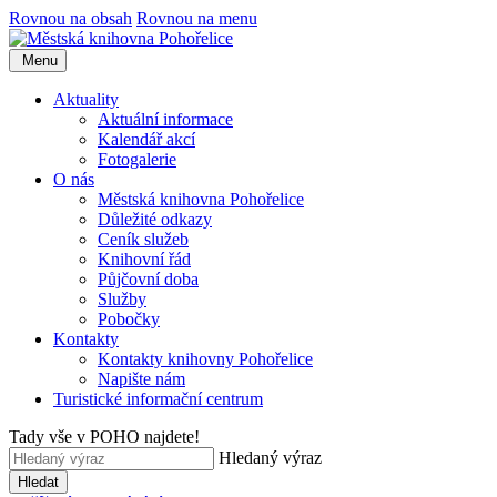
Rovnou na obsah
Rovnou na menu
Menu
Aktuality
Aktuální informace
Kalendář akcí
Fotogalerie
O nás
Městská knihovna Pohořelice
Důležité odkazy
Ceník služeb
Knihovní řád
Půjčovní doba
Služby
Pobočky
Kontakty
Kontakty knihovny Pohořelice
Napište nám
Turistické informační centrum
Tady vše v POHO najdete!
Hledaný výraz
Hledat