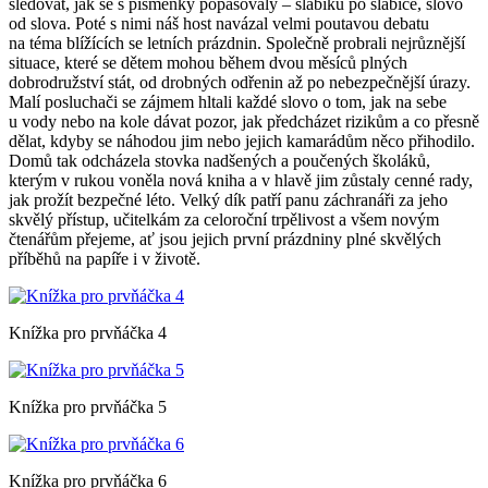
sledovat, jak se s písmenky popasovaly – slabiku po slabice, slovo
od slova. Poté s nimi náš host navázal velmi poutavou debatu
na téma blížících se letních prázdnin. Společně probrali nejrůznější
situace, které se dětem mohou během dvou měsíců plných
dobrodružství stát, od drobných odřenin až po nebezpečnější úrazy.
Malí posluchači se zájmem hltali každé slovo o tom, jak na sebe
u vody nebo na kole dávat pozor, jak předcházet rizikům a co přesně
dělat, kdyby se náhodou jim nebo jejich kamarádům něco přihodilo.
Domů tak odcházela stovka nadšených a poučených školáků,
kterým v rukou voněla nová kniha a v hlavě jim zůstaly cenné rady,
jak prožít bezpečné léto. Velký dík patří panu záchranáři za jeho
skvělý přístup, učitelkám za celoroční trpělivost a všem novým
čtenářům přejeme, ať jsou jejich první prázdniny plné skvělých
příběhů na papíře i v životě.
Knížka pro prvňáčka 4
Knížka pro prvňáčka 5
Knížka pro prvňáčka 6