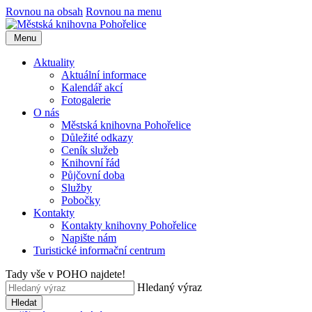
Rovnou na obsah
Rovnou na menu
Menu
Aktuality
Aktuální informace
Kalendář akcí
Fotogalerie
O nás
Městská knihovna Pohořelice
Důležité odkazy
Ceník služeb
Knihovní řád
Půjčovní doba
Služby
Pobočky
Kontakty
Kontakty knihovny Pohořelice
Napište nám
Turistické informační centrum
Tady vše v POHO najdete!
Hledaný výraz
Hledat